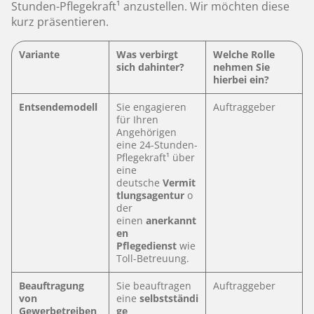
Stunden-Pflegekraft¹ anzustellen. Wir möchten diese
kurz präsentieren.
Variante
Was verbirgt
Welche Rolle
sich dahinter?
nehmen Sie
hierbei ein?
Entsendemodell
Sie engagieren
Auftraggeber
für Ihren
Angehörigen
eine 24-Stunden-
Pflegekraft¹ über
eine
deutsche
Vermit
tlungsagentur
o
der
einen
anerkannt
en
Pflegedienst
wie
Toll-Betreuung.
Beauftragung
Sie beauftragen
Auftraggeber
von
eine
selbstständi
Gewerbetreiben
ge