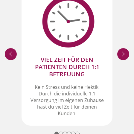
VIEL ZEIT FÜR DEN
KO
PATIENTEN DURCH 1:1
e,
BETREUUNG
ine
ung
Kein Stress und keine Hektik.
Die
Durch die individuelle 1:1
l
Versorgung im eigenen Zuhause
som
hast du viel Zeit für deinen
Kunden.