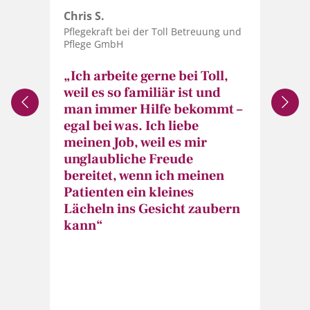
Chris S.
Pflegekraft bei der Toll Betreuung und
Pflege GmbH
„Ich arbeite gerne bei Toll,
Mo
weil es so familiär ist und
Pf
für
man immer Hilfe bekommt –
Pf
a
egal bei was. Ich liebe
„B
meinen Job, weil es mir
h
au
unglaubliche Freude
ur
Fa
bereitet, wenn ich meinen
ic
Patienten ein kleines
f
Lächeln ins Gesicht zaubern
Es
kann“
Gl
t
Er
se
ei