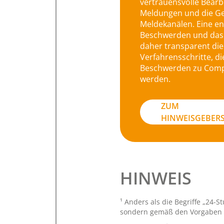
vertrauensvolle Bear
Meldungen und die Ge
Meldekanälen. Eine e
Beschwerden und das
daher transparent di
Verfahrensschritte, d
Beschwerden zu Comp
werden.
ZUM
HINWEISGEBER
HINWEIS
¹ Anders als die Begriffe „24-
sondern gemäß den Vorgaben .