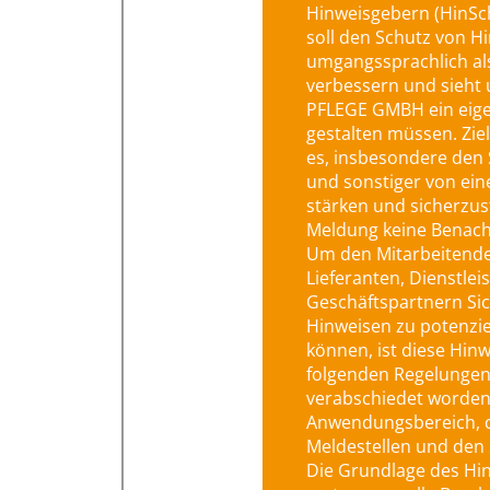
Hinweisgebern (HinSch
soll den Schutz von H
umgangssprachlich als
verbessern und sieht
PFLEGE GMBH ein eige
gestalten müssen. Zie
es, insbesondere den
und sonstiger von ei
stärken und sicherzus
Meldung keine Benacht
Um den Mitarbeitende
Lieferanten, Dienstle
Geschäftspartnern Sic
Hinweisen zu potenzie
können, ist diese Hinw
folgenden Regelungen 
verabschiedet worden.
Anwendungsbereich, da
Meldestellen und den
Die Grundlage des Hin