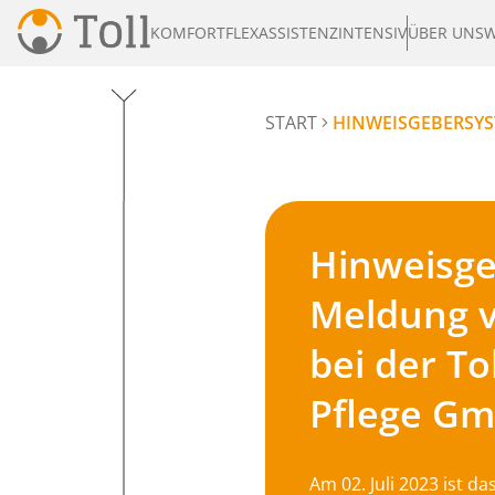
KOMFORT
FLEX
ASSISTENZ
INTENSIV
ÜBER UNS
W
START
HINWEISGEBERSYS
Hinweisge
Meldung 
bei der T
Pflege G
Am 02. Juli 2023 ist d