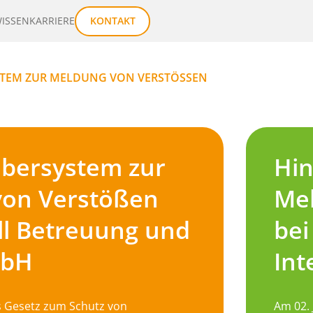
ISSEN
KARRIERE
KONTAKT
TEM ZUR MELDUNG VON VERSTÖSSEN
bersystem zur
Hin
von Verstößen
Me
oll Betreuung und
bei
mbH
Int
as Gesetz zum Schutz von
Am 02. 