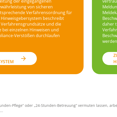
beitung der eingegangenen
vertra
währleistung von sicheren
Meldun
ntsprechende Verfahrensordnung für
Meldek
 Hinweisgebersystem beschreibt
Beschw
e Verfahrensgrundsätze und die
daher 
ie bei einzelnen Hinweisen und
Verfahr
liance-Verstößen durchlaufen
Beschw
werden
Z
SYSTEM
H
Stunden-Pflege“ oder „24-Stunden-Betreuung“ vermuten lassen, arb
..