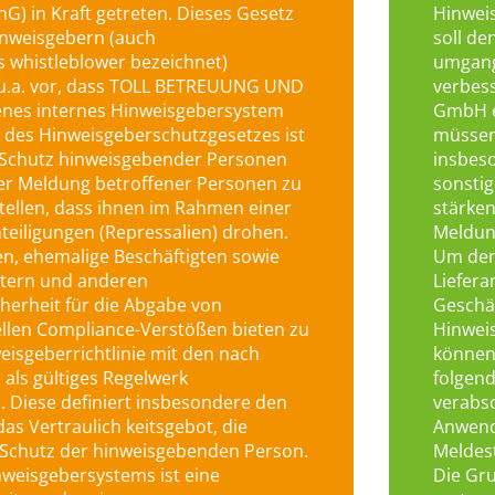
G) in Kraft getreten. Dieses Gesetz
Hinweis
inweisgebern (auch
soll de
 whistleblower bezeichnet)
umgangs
 u.a. vor, dass TOLL BETREUUNG UND
verbess
nes internes Hinweisgebersystem
GmbH e
l des Hinweisgeberschutzgesetzes ist
müssen.
 Schutz hinweisgebender Personen
insbes
ner Meldung betroffener Personen zu
sonstig
tellen, dass ihnen im Rahmen einer
stärken
eiligungen (Repressalien) drohen.
Meldung
n, ehemalige Beschäftigten sowie
Um den
istern und anderen
Liefera
herheit für die Abgabe von
Geschäf
llen Compliance-Verstößen bieten zu
Hinweis
eisgeberrichtlinie mit den nach
können,
als gültiges Regelwerk
folgend
 Diese definiert insbesondere den
verabsc
s Vertraulich keitsgebot, die
Anwendu
 Schutz der hinweisgebenden Person.
Meldes
weisgebersystems ist eine
Die Gru