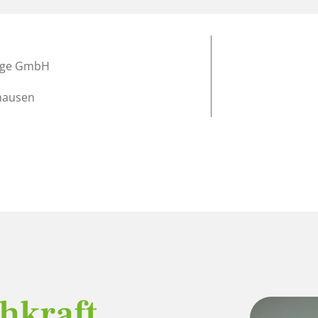
lege GmbH
nhausen
hkraft