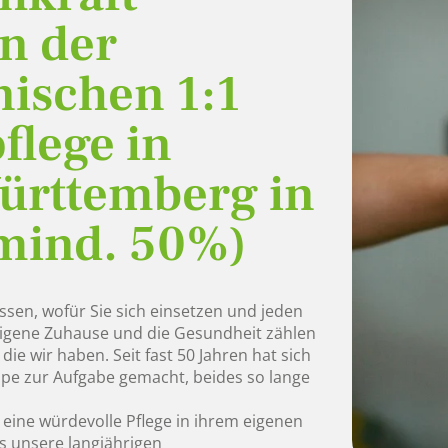
in der
nischen 1:1
flege in
ürttemberg in
(mind. 50%)
wissen, wofür Sie sich einsetzen und jeden
eigene Zuhause und die Gesundheit zählen
ie wir haben. Seit fast 50 Jahren hat sich
pe zur Aufgabe gemacht, beides so lange
ine würdevolle Pflege in ihrem eigenen
s unsere langjährigen