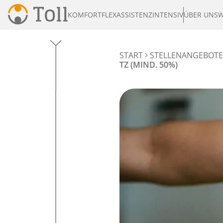
KOMFORT
FLEX
ASSISTENZ
INTENSIV
ÜBER UNS
W
START
STELLENANGEBOTE
Z (MIND. 50%)