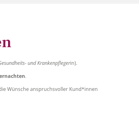
en
 Gesundheits- und Krankenpfleger
in).
bernachten
.
, die Wünsche anspruchsvoller Kund*innen