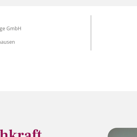
lege GmbH
nhausen
hkraft