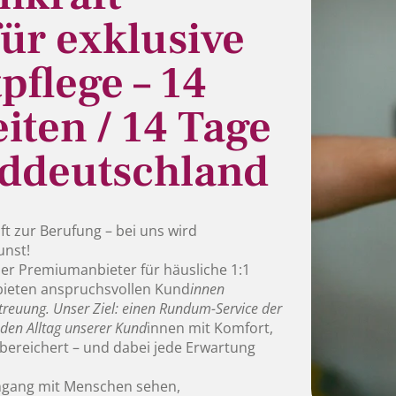
ür exklusive
tpflege – 14
iten / 14 Tage
orddeutschland
t zur Berufung – bei uns wird
unst!
n der Premiumanbieter für häusliche 1:1
 bieten anspruchsvollen Kund
innen
treuung. Unser Ziel: einen Rundum-Service der
 den Alltag unserer Kund
innen mit Komfort,
 bereichert – und dabei jede Erwartung
mgang mit Menschen sehen,