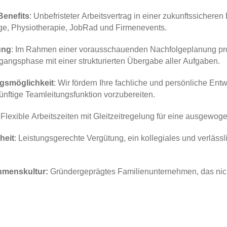
Benefits
: Unbefristeter Arbeitsvertrag in einer zukunftssicher
rge, Physiotherapie, JobRad und Firmenevents.
ung
: Im Rahmen einer vorausschauenden Nachfolgeplanung prof
gangsphase mit einer strukturierten Übergabe aller Aufgaben.
ngsmöglichkeit
: Wir fördern Ihre fachliche und persönliche Ent
künftige Teamleitungsfunktion vorzubereiten.
: Flexible Arbeitszeiten mit Gleitzeitregelung für eine ausgewo
heit
: Leistungsgerechte Vergütung, ein kollegiales und verläss
hmenskultur:
Gründergeprägtes Familienunternehmen, das nich