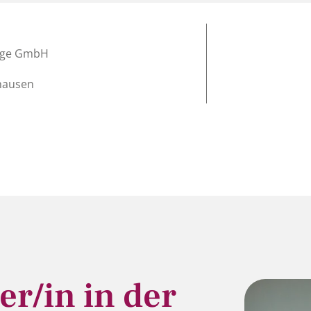
lege GmbH
nhausen
er/in in der