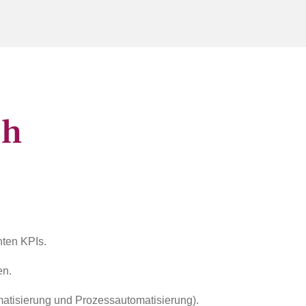
ch
nten KPIs.
en.
omatisierung und Prozessautomatisierung).