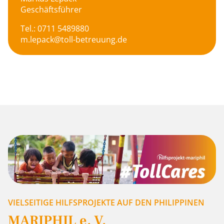
Geschäftsführer
Tel.: 0711 5489880
m.lepack@toll-betreuung.de
VIELSEITIGE HILFSPROJEKTE AUF DEN PHILIPPINEN
MARIPHIL e. V.