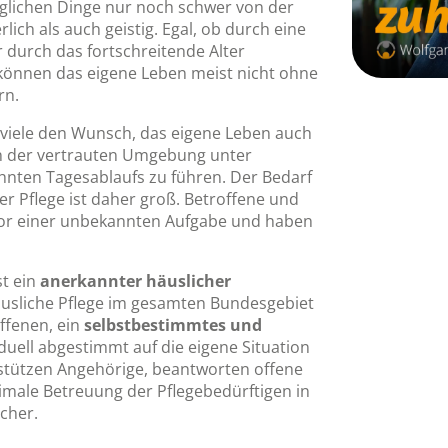
ltäglichen Dinge nur noch schwer von der
ich als auch geistig. Egal, ob durch eine
r durch das fortschreitende Alter
 können das eigene Leben meist nicht ohne
rn.
viele den Wunsch, das eigene Leben auch
in der vertrauten Umgebung unter
nten Tagesablaufs zu führen. Der Bedarf
r Pflege ist daher groß. Betroffene und
or einer unbekannten Aufgabe und haben
st ein
anerkannter häuslicher
häusliche Pflege im gesamten Bundesgebiet
ffenen, ein
selbstbestimmtes und
iduell abgestimmt auf die eigene Situation
stützen Angehörige, beantworten offene
timale Betreuung der Pflegebedürftigen in
cher.