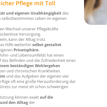
icher Pflege mit Toll
tät und eigenen Unabhängigkeit
des
n selbstbestimmtes Leben im eigenen
en Wechsel unserer Pflegekräfte
 lückenlose Versorgung.
eim, kann der Alltag trotz
as Hilfe weiterhin
selbst gestaltet
 eigenen
Privatsphäre.
 Wohn- und Lebensumfelds hat einen
f das Befinden und die Zufriedenheit eines
einem beständigen Wohlergehen
ten und chronischen Krankheiten.
eim
und das Aufgeben der eigenen vier
ürftige oft eine große Herausforderung dar
Stress zur meist eh schon schwierigen
stützung können exakt
auf die
 und den Alltag
der