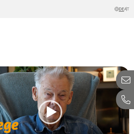
DE
AT