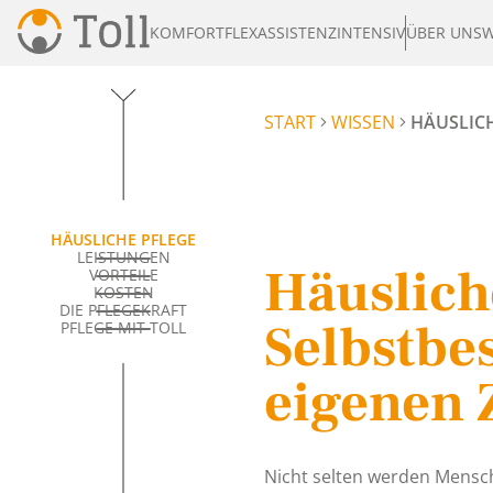
KOMFORT
FLEX
ASSISTENZ
INTENSIV
ÜBER UNS
W
START
WISSEN
HÄUSLIC
HÄUSLICHE PFLEGE
LEISTUNGEN
Häuslich
VORTEILE
KOSTEN
DIE PFLEGEKRAFT
Selbstbe
PFLEGE MIT TOLL
eigenen 
Nicht selten werden Mensch